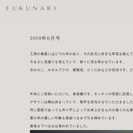
FUKUNARI
2019年6月号
工房の裏庭にはビワの木があり、その足元に好きな草花を植え
今まさに花盛りを迎えていて、順々に花を咲かせています。
京かのこ、ホタルブクロ、紫陽花、どくだみなどが見頃です。
年末にご依頼いただいた、食器棚です。キッチンの背面に設置
デザインは概ね決まっていて、製作を担当させていただきまし
同じ図面であっても作り手によって出来上がるものが違うのも
栗の木の優しい印象を真鍮つまみで引き締めています。
最後までつまみは迷われていました。