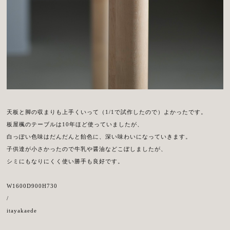
天板と脚の収まりも上手くいって（1/1で試作したので）よかったです。
板屋楓のテーブルは10年ほど使っていましたが、
白っぽい色味はだんだんと飴色に、深い味わいになっていきます。
子供達が小さかったので牛乳や醤油などこぼしましたが、
シミにもなりにくく使い勝手も良好です。
W1600D900H730
/
itayakaede